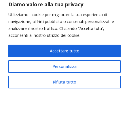
Diamo valore alla tua privacy
Utilizziamo i cookie per migliorare la tua esperienza di
navigazione, offrirti pubblicità o contenuti personalizzati e
analizzare il nostro traffico. Cliccando “Accetta tutti”,
acconsenti al nostro utilizzo dei cookie.
Accettare tutto
Cappe Baraldi Srl | Via Togliatti 26 - 20030 Senago (MI), Italy - P.IVA 00882820152
Tel: +39 02 9988341 / 2 / 3 - F: +39 02 9988697 - info@cappebaraldi.it - commerciale@cappebaraldi.it
- REA 697565 - Cap. Soc. € 51.480,00
Personalizza
IT
Rifiuta tutto
COOKIE
PRIVACY
© 2023. All rights
CONTATTI
POLICY
POLICY
reserved.