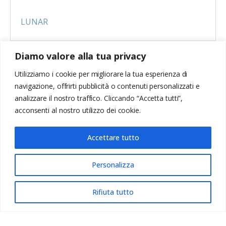
LUNAR
Diamo valore alla tua privacy
Utilizziamo i cookie per migliorare la tua esperienza di
navigazione, offrirti pubblicità o contenuti personalizzati e
analizzare il nostro traffico. Cliccando “Accetta tutti”,
acconsenti al nostro utilizzo dei cookie.
Accettare tutto
Cappe Baraldi Srl | Via Togliatti 26 - 20030 Senago (MI), Italy - P.IVA 00882820152
Tel: +39 02 9988341 / 2 / 3 - F: +39 02 9988697 - info@cappebaraldi.it - commerciale@cappebaraldi.it
- REA 697565 - Cap. Soc. € 51.480,00
Personalizza
IT
Rifiuta tutto
COOKIE
PRIVACY
© 2023. All rights
CONTATTI
POLICY
POLICY
reserved.