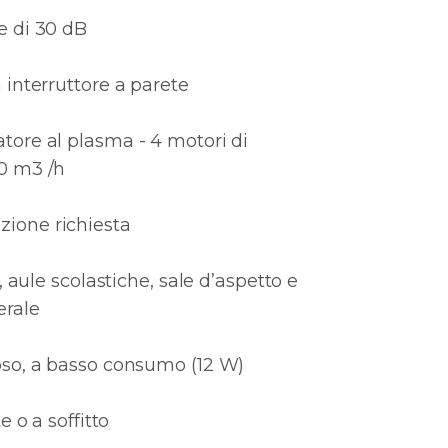
e di 30 dB
 interruttore a parete
tore al plasma - 4 motori di
20 m3 /h
ione richiesta
i, aule scolastiche, sale d’aspetto e
erale
oso, a basso consumo (12 W)
e o a soffitto