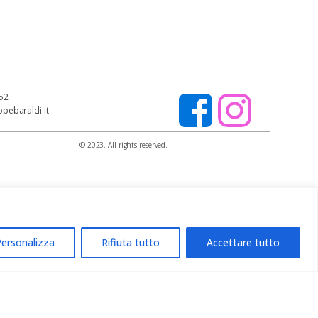
152
ppebaraldi.it
© 2023. All rights reserved.
IT
ersonalizza
Rifiuta tutto
Accettare tutto