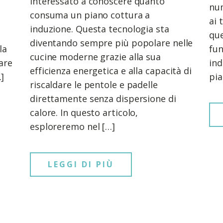
interessato a conoscere quanto
num
consuma un piano cottura a
ai 
induzione. Questa tecnologia sta
que
diventando sempre più popolare nelle
la
fun
cucine moderne grazie alla sua
are
ind
efficienza energetica e alla capacità di
]
pia
riscaldare le pentole e padelle
direttamente senza dispersione di
calore. In questo articolo,
esploreremo nel […]
LEGGI DI PIÙ