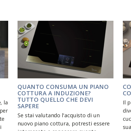
QUANTO CONSUMA UN PIANO
CO
COTTURA A INDUZIONE?
CO
TUTTO QUELLO CHE DEVI
, la
Il 
SAPERE
 per
div
Se stai valutando l'acquisto di un
te
cuc
nuovo piano cottura, potresti essere
i
sua