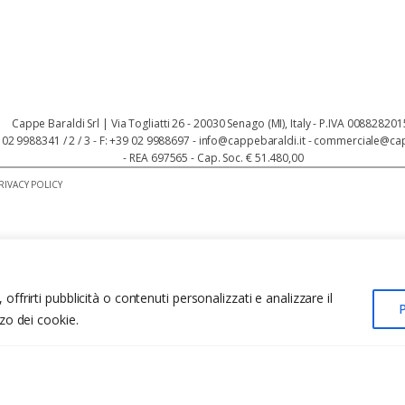
Cappe Baraldi Srl | Via Togliatti 26 - 20030 Senago (MI), Italy - P.IVA 00882820
9 02 9988341 / 2 / 3 - F: +39 02 9988697 - info@cappebaraldi.it - commerciale@ca
- REA 697565 - Cap. Soc. € 51.480,00
RIVACY POLICY
offrirti pubblicità o contenuti personalizzati e analizzare il
P
zzo dei cookie.