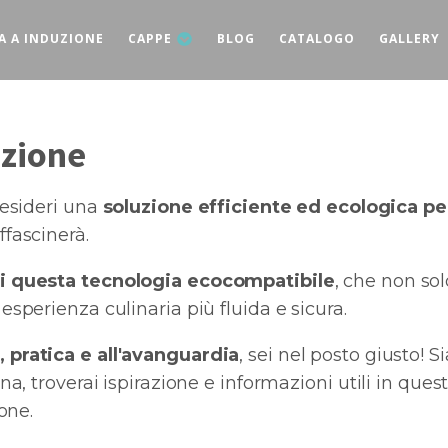
A A INDUZIONE
CAPPE
BLOG
CATALOGO
GALLERY
uzione
desideri una
soluzione efficiente ed ecologica per
ffascinerà.
i questa tecnologia ecocompatibile
, che non sol
sperienza culinaria più fluida e sicura.
pratica e all'avanguardia
, sei nel posto giusto! 
a, troverai ispirazione e informazioni utili in ques
one.